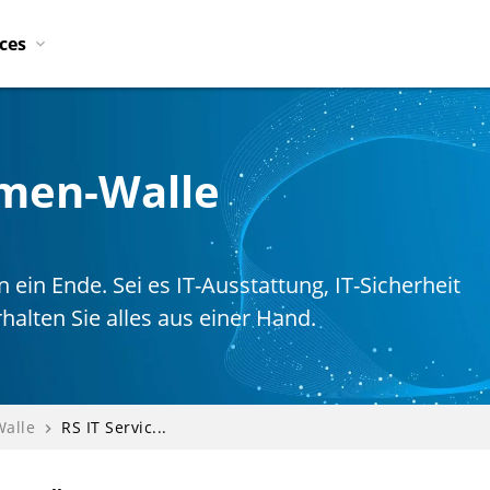
ices
emen-Walle
ein Ende. Sei es IT-Ausstattung, IT-Sicherheit
halten Sie alles aus einer Hand.
alle
RS IT Servic...
navigate_next