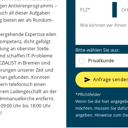
ssigen Antivirenprogramms –
ich all dieser Aufgaben
ng bieten wir als Rundum-
hergehende Expertise eilen
Kompetenz, dicht gefolgt
ng an oberster Stelle.
Bitte wählen Sie aus:
 und schaffen IT-Probleme
Privatkunde
ZIALIST in Bremen sind
erungen unserer Zeit und
enan gefunden. Konnten
send
Anfrage sende
ern telefonisch einen
serem Ladengeschäft an der
*Pflichtfelder
Immanuelkirche entfernt.
Wenn Sie die hier angegeb
 09:00 Uhr bis 18:00 Uhr
möchten, müssen Sie dafür
!
angeben. Hinweise zum Dat