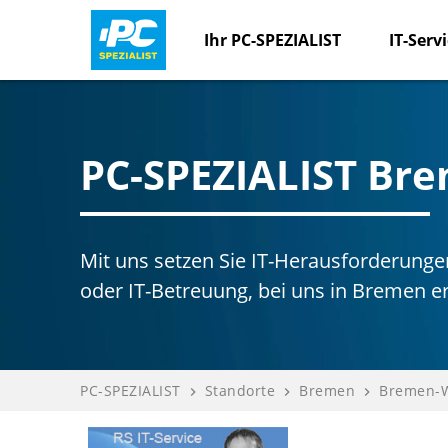
Ihr PC-SPEZIALIST
IT-Serv
PC-SPEZIALIST Br
Mit uns setzen Sie IT-Herausforderungen 
oder IT-Betreuung, bei uns in Bremen er
PC-SPEZIALIST
Standorte
Bremen
Bremen-W
navigate_next
navigate_next
navigate_next